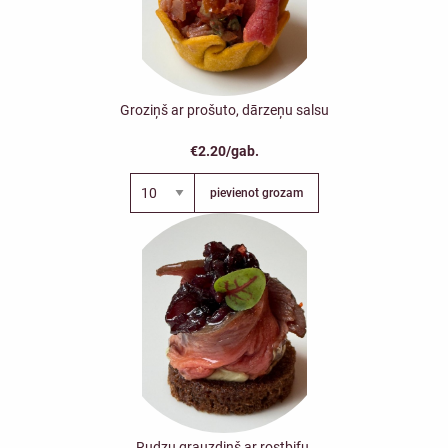
Groziņš ar prošuto, dārzeņu salsu
€2.20/gab.
pievienot grozam
Rudzu grauzdiņš ar rostbifu,