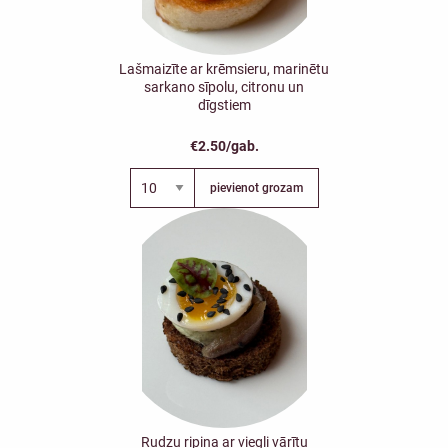
Lašmaizīte ar krēmsieru, marinētu
sarkano sīpolu, citronu un
dīgstiem
€2.50/gab.
pievienot grozam
Rudzu ripiņa ar viegli vārītu