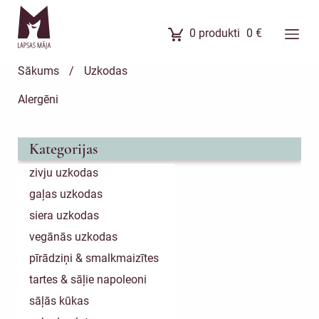
0
produkti
0
€
Ēdienkarte
Sākums
/
Uzkodas
Ēdienu komplekti
Alergēni
Banketi
Uzkodas
Kategorijas
Kūkas
zivju uzkodas
Meistarklases
gaļas uzkodas
Par mums
siera uzkodas
vegānās uzkodas
pīrādziņi & smalkmaizītes
tartes & sāļie napoleoni
sāļās kūkas