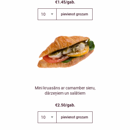
€1.45/gab.
pievienot grozam
Mini kruasāns ar camamber sieru,
dārzeņiem un salātiem
€2.50/gab.
pievienot grozam