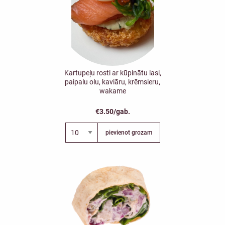
Kartupeļu rosti ar kūpinātu lasi,
paipalu olu, kaviāru, krēmsieru,
wakame
€3.50/gab.
pievienot grozam