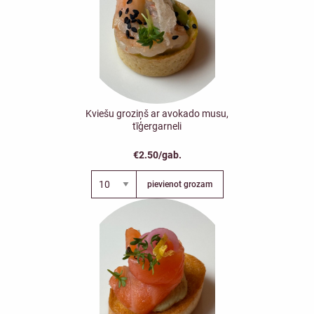
Kviešu groziņš ar avokado musu,
tīģergarneli
€2.50/gab.
pievienot grozam