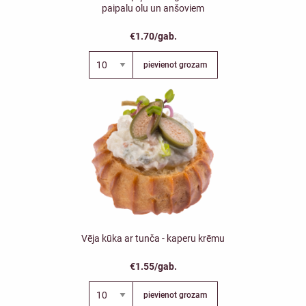
paipalu olu un anšoviem
€1.70/gab.
pievienot grozam
Vēja kūka ar tunča - kaperu krēmu
€1.55/gab.
pievienot grozam