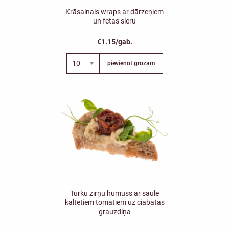
Krāsainais wraps ar dārzeņiem
un fetas sieru
€1.15/gab.
pievienot grozam
Turku zirņu humuss ar saulē
kaltētiem tomātiem uz ciabatas
grauzdiņa