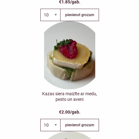
€1.85/gab.
pievienot grozam
Kazas siera maizīte ar medu,
pesto un aveni
€2.00/gab.
pievienot grozam