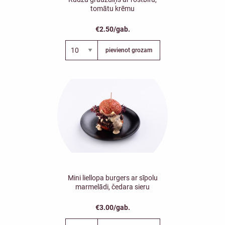
tomātu krēmu
€2.50/gab.
pievienot grozam
Mini liellopa burgers ar sīpolu
marmelādi, čedara sieru
€3.00/gab.