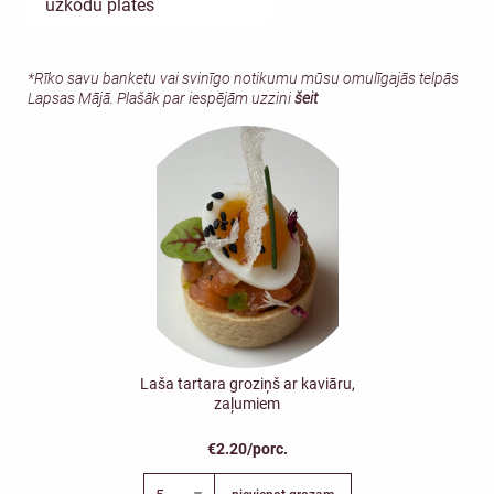
uzkodu plates
*Rīko savu banketu vai svinīgo notikumu mūsu omulīgajās telpās
Lapsas Mājā. Plašāk par iespējām uzzini
šeit
Laša tartara groziņš ar kaviāru,
zaļumiem
€2.20/porc.