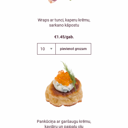
Wraps ar tunci, kaperu krēmu,
sarkano kāpostu
€1.45/gab.
pievienot grozam
Pankūciņa ar garšaugu krēmu,
kaviāru un paipalu olu