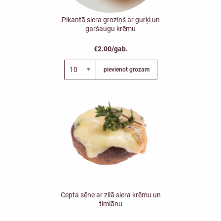
Pikantā siera groziņš ar gurķi un
garšaugu krēmu
€2.00/gab.
pievienot grozam
Cepta sēne ar zilā siera krēmu un
timiānu