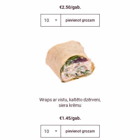
€2.50/gab.
pievienot grozam
Wraps ar vistu, kaltēto dzērveni,
siera krēmu
€1.45/gab.
pievienot grozam