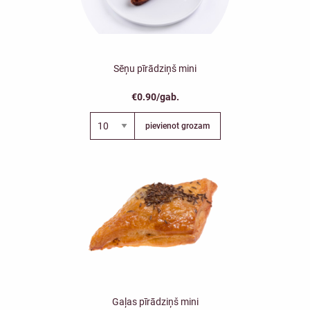
Sēņu pīrādziņš mini
€0.90/gab.
pievienot grozam
Gaļas pīrādziņš mini