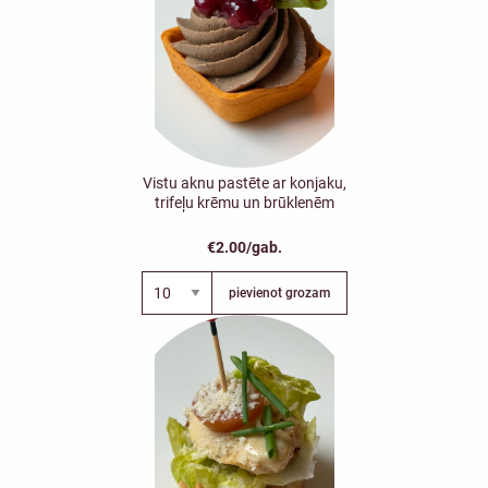
Vistu aknu pastēte ar konjaku,
trifeļu krēmu un brūklenēm
€2.00/gab.
pievienot grozam