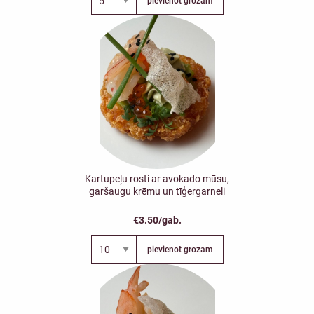
pievienot grozam
Kartupeļu rosti ar avokado mūsu,
garšaugu krēmu un tīģergarneli
€3.50/gab.
pievienot grozam