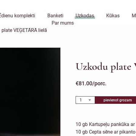
Ēdienu komplekti
Banketi
Uzkodas
Kūkas
M
Par mums
 plate VEĢETĀRĀ lielā
Uzkodu plate
€
81.00
/porc.
pievienot grozam
10 gb Kartupeļu pankūka ar
10 gb Cepta sēne ar pikant