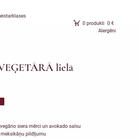
eistarklases
0
produkti
0
€
Alergēni
 VEĢETĀRĀ lielā
 vegāno siera mērci un avokado salsu
o meksikāņu pildījumu