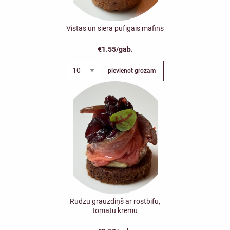
Vistas un siera pufīgais mafins
€1.55/gab.
pievienot grozam
Rudzu grauzdiņš ar rostbifu,
tomātu krēmu