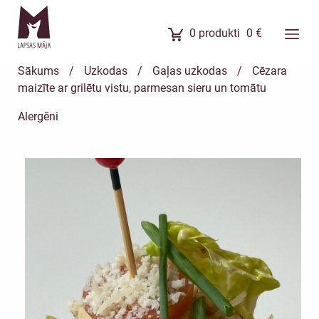
0
produkti
0
€
Ēdienkarte
Sākums
/
Uzkodas
/
Gaļas uzkodas
/
Cēzara
Ēdienu komplekti
maizīte ar grilētu vistu, parmesan sieru un tomātu
Banketi
Alergēni
Uzkodas
Kūkas
Meistarklases
Par mums