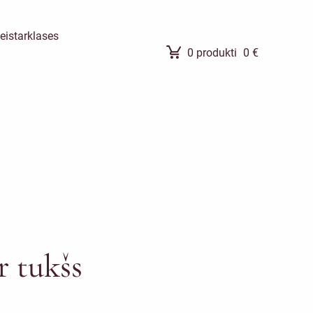
eistarklases
0
produkti
0
€
r tukšs