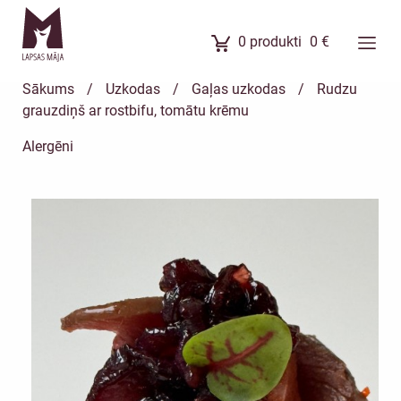
0
produkti
0
€
Ēdienkarte
Sākums
/
Uzkodas
/
Gaļas uzkodas
/
Rudzu
Ēdienu komplekti
grauzdiņš ar rostbifu, tomātu krēmu
Banketi
Alergēni
Uzkodas
Kūkas
Meistarklases
Par mums