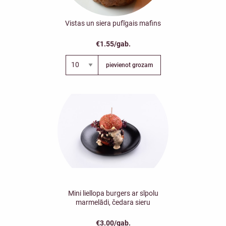
Vistas un siera pufīgais mafins
€1.55/gab.
pievienot grozam
Mini liellopa burgers ar sīpolu
marmelādi, čedara sieru
€3.00/gab.