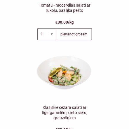
Tomātu - mocarellas salāti ar
rukolu, bazilika pesto
€30.00/kg
pievienot grozam
Klasiskie cēzara salāti ar
tīģergarnelēm, cieto sieru,
grauzdiņiem