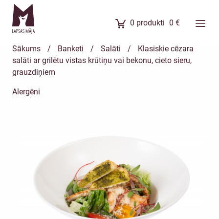
0
produkti
0
€
Ēdienkarte
Sākums
/
Banketi
/
Salāti
/
Klasiskie cēzara
Ēdienu komplekti
salāti ar grilētu vistas krūtiņu vai bekonu, cieto sieru,
grauzdiņiem
Banketi
Uzkodas
Alergēni
Kūkas
Meistarklases
Par mums