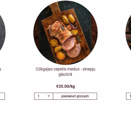
s
Cūkgaļas cepetis medus - sinepju
glazūrā
€35.00/kg
pievienot grozam