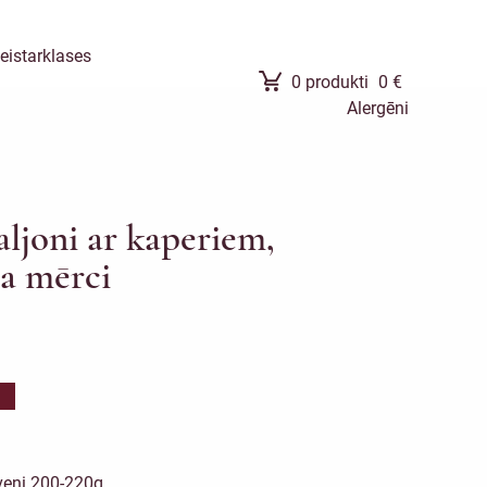
eistarklases
0
produkti
0
€
Alergēni
ljoni ar kaperiem,
na mērci
veni 200-220g.