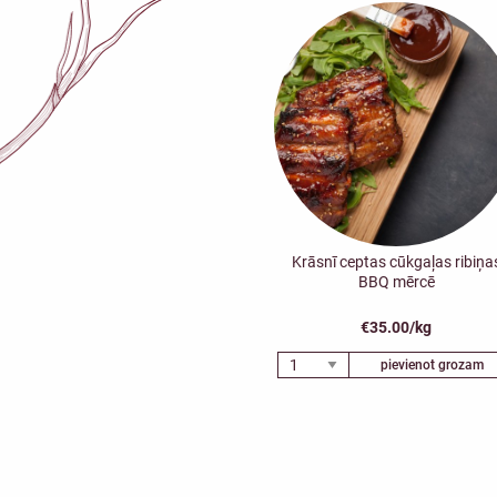
Krāsnī ceptas cūkgaļas ribiņa
BBQ mērcē
€35.00/kg
pievienot grozam