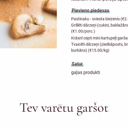
Pievieno piedevas
Pastinaku - sviesta biezenis (€2
Grillēti dārzeņi (cukini, baklažān
(€1.00/porc.)
Krāsnī cepti mini kartupeļi gar
Tvaicēti dārzeņi (ziedkāposts, bro
burkāns) (€15.00/kg)
Satur
gaļas produkti
Tev varētu garšot