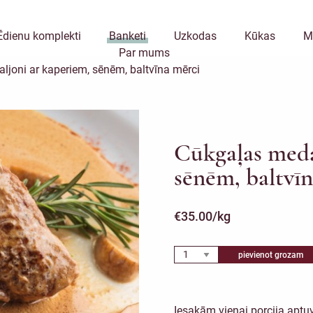
Ēdienu komplekti
Banketi
Uzkodas
Kūkas
M
Par mums
ljoni ar kaperiem, sēnēm, baltvīna mērci
Cūkgaļas meda
sēnēm, baltvī
€
35.00
/kg
pievienot grozam
Iesakām vienai porcija aptu