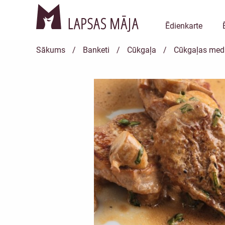
Ēdienkarte
Sākums
/
Banketi
/
Cūkgaļa
/
Cūkgaļas meda