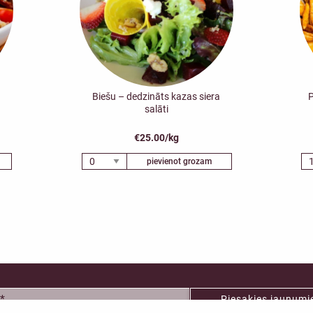
Biešu – dedzināts kazas siera
P
salāti
€25.00/kg
pievienot grozam
Piesakies jaunum