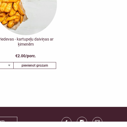
iedevas - kartupeļu daiviņas ar
ķimenēm
€2.00/porc.
pievienot grozam
iem