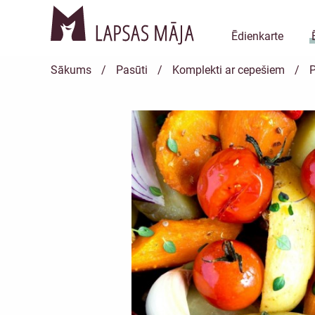
Ēdienkarte
Sākums
/
Pasūti
/
Komplekti ar cepešiem
/
P