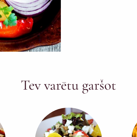
Tev varētu garšot