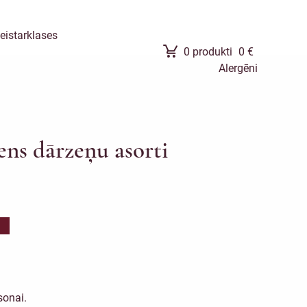
eistarklases
0
produkti
0
€
Alergēni
ens dārzeņu asorti
sonai.