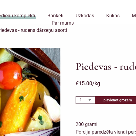
Ēdienu komplekti
Banketi
Uzkodas
Kūkas
M
Par mums
iedevas - rudens dārzeņu asorti
Piedevas - rud
€
15.00
/kg
pievienot grozam
200 grami
Porcija paredzēta vienai per