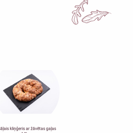
āļais kliņģeris ar žāvētas gaļas