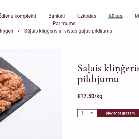
Ēdienu komplekti
Banketi
Uzkodas
Kūkas
M
Par mums
liņģeri
/
Sāļais kliņģeris ar vistas gaļas pildījumu
Sāļais kliņģeris
pildījumu
€
17.50
/kg
pievienot grozam