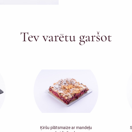
Tev varētu garšot
Ķiršu plātsmaize ar mandeļu
S