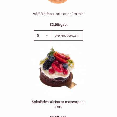
Vārītā krēma tarte ar ogām mini
€2.00/gab.
pievienot grozam
Šokolādes kūciņa ar mascarpone
sieru