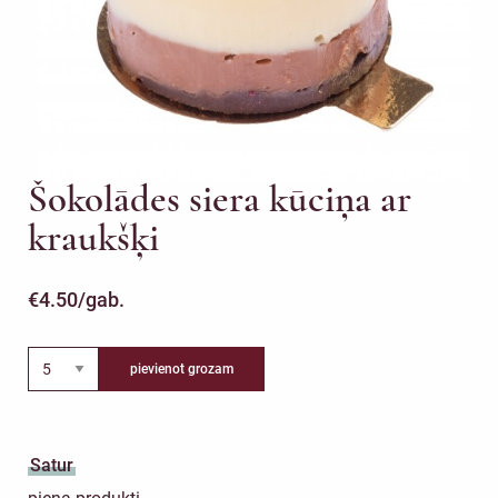
Šokolādes siera kūciņa ar
kraukšķi
€
4.50
/gab.
pievienot grozam
Satur