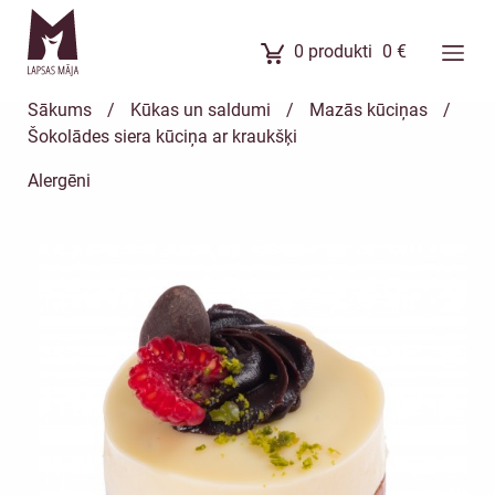
0
produkti
0
€
Ēdienkarte
Sākums
/
Kūkas un saldumi
/
Mazās kūciņas
/
Ēdienu komplekti
Šokolādes siera kūciņa ar kraukšķi
Banketi
Alergēni
Uzkodas
Kūkas
Meistarklases
Par mums