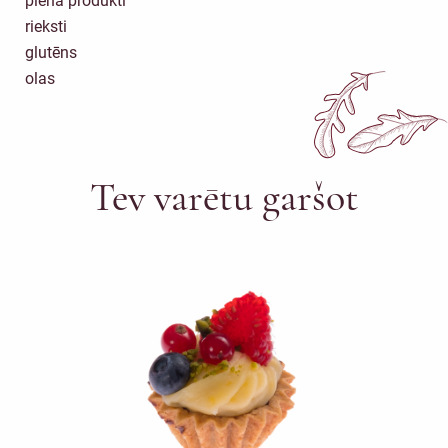
piena produkti
rieksti
glutēns
olas
Tev varētu garšot